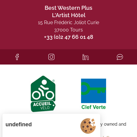
Best Western Plus
L'Artist Hôtel
15 Rue Frédéric Joliot Curie
37000 Tours
+33 (0)2 47 66 01 48
undefined
Each BWH℠ Hotels property is independently owned and
operated.