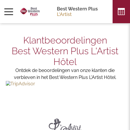
Best Western Plus
L'Artist
Elke verblijf is winstgevend in meer dan 4.100 hotels
wereldwijd!
Geniet van gratis nachten door punten te sparen vanaf
Klantbeoordelingen
uw eerste verblijf.
Best Western Plus L'Artist
IK SCHRIJF ME IN
IK LOG IN
Hôtel
Ontdek de beoordelingen van onze klanten die
verbleven in het Best Western Plus L'Artist Hôtel.
RUILEN
VOLG ONS