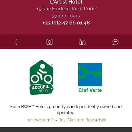
L'Artist Hôtel
15 Rue Frédéric Joliot Curie
37000 Tours
+33 (0)2 47 66 01 48
Each BWH℠ Hotels property is independently owned and
operated.
bestwestern.fr
-
Best Western Rewards®