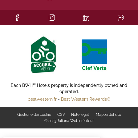
Each BWH℠ Hotels property is independently owned and
operated.
bestwestern.fr
-
Best Western Rewards®
Gestione dei cookie
CGV
Note legali
Mappa del sito
© 2023
Juliana Web créateur