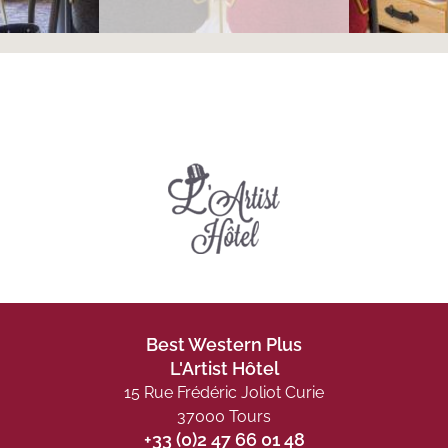
Best Western Plus
L'Artist Hôtel
15 Rue Frédéric Joliot Curie
37000 Tours
+33 (0)2 47 66 01 48