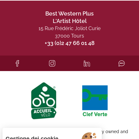
Best Western Plus
L'Artist Hôtel
15 Rue Frédéric Joliot Curie
37000 Tours
+33 (0)2 47 66 01 48
Each BWH℠ Hotels property is independently owned and
operated.
Gestione dei cookie