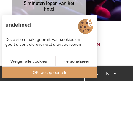
5 minuten lopen van het
hotel
undefined
Deze site maakt gebruik van cookies en
BEKIJK ALLE AANBIEDINGEN
geeft u controle over wat u wilt activeren
Onze kamers
Weiger alle cookies
Personaliseer
Zet je koffers neer in een van onze 53 kamers.
OK, accepteer alle
NL
Queensize bedden, airconditioning, fitnessruimte...
Het hotel biedt u alle oplossingen voor een geslaagd
verblijf in Tours
RÉSERVEZ VOTRE CHAMBRE