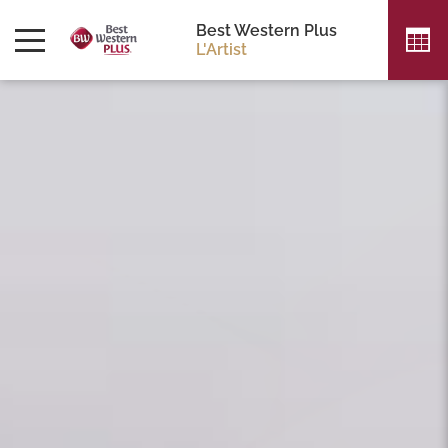
Best Western Plus
L'Artist