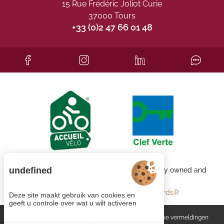
15 Rue Frédéric Joliot Curie
37000 Tours
+33 (0)2 47 66 01 48
undefined
Each BWH℠ Hotels property is independently owned and
operated.
bestwestern.fr
-
Best Western Rewards®
Deze site maakt gebruik van cookies en
geeft u controle over wat u wilt activeren
Cookiebeheer
Algemene voorwaarden
Wettelijke vermeldingen