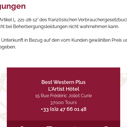
gungen
tikel L. 221-28-12° des französischen Verbrauchergesetzbuchs 
t bei Beherbergungsleistungen nicht wahrnehmen kann.
 Unterkunft in Bezug auf den vom Kunden gewählten Preis u
egeben.
Best Western Plus
L'Artist Hôtel
15 Rue Frédéric Joliot Curie
37000 Tours
+33 (0)2 47 66 01 48