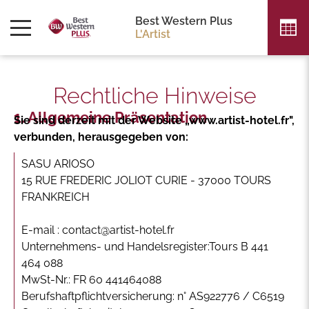
Best Western Plus
L'Artist
Rechtliche Hinweise
Allgemeine Präsentation
Sie sind derzeit mit der Website „www.artist-hotel.fr",
verbunden, herausgegeben von:
SASU ARIOSO
15 RUE FREDERIC JOLIOT CURIE - 37000 TOURS
FRANKREICH
E-mail : contact@artist-hotel.fr
Unternehmens- und Handelsregister:Tours B 441
464 088
MwSt-Nr.: FR 60 441464088
Berufshaftpflichtversicherung: n° AS922776 / C6519