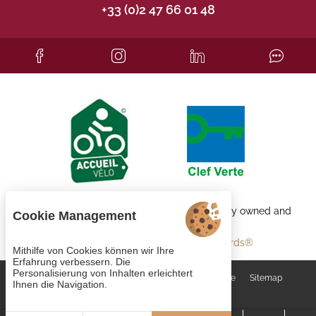
+33 (0)2 47 66 01 48
Each BWH℠ Hotels property is independently owned and
Cookie Management
operated.
bestwestern.fr
-
Best Western Rewards®
Mithilfe von Cookies können wir Ihre
Erfahrung verbessern. Die
Personalisierung von Inhalten erleichtert
Cookie-Verwaltung
AGB
Rechtliche Hinweise
Sitemap
Ihnen die Navigation.
© 2023
Juliana Web créateur