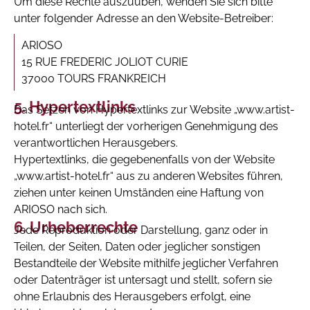
Um diese Rechte auszuüben, wenden Sie sich bitte
unter folgender Adresse an den Website-Betreiber:
ARIOSO
15 RUE FREDERIC JOLIOT CURIE
37000 TOURS FRANKREICH
Hypertextlinks
Das Setzen von Hypertextlinks zur Website „www.artist-
hotel.fr“ unterliegt der vorherigen Genehmigung des
verantwortlichen Herausgebers.
Hypertextlinks, die gegebenenfalls von der Website
„www.artist-hotel.fr“ aus zu anderen Websites führen,
ziehen unter keinen Umständen eine Haftung von
ARIOSO nach sich.
Urheberrechte
Jede Reproduktion oder Darstellung, ganz oder in
Teilen, der Seiten, Daten oder jeglicher sonstigen
Bestandteile der Website mithilfe jeglicher Verfahren
oder Datenträger ist untersagt und stellt, sofern sie
ohne Erlaubnis des Herausgebers erfolgt, eine