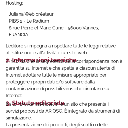
Hosting:
Juliana Web créateur
PIBS 2 - Le Radium
8 rue Pierre et Marie Curie - 56000 Vannes,
FRANCIA
L'editore si impegna a rispettare tutte le leggi relative
all'istituzione e all'attività di un sito web.
Informazioni tecniche
Si ricorda che la segretezza della corrispondenza non è
garantita su Internet e che spetta a ciascun utente di
Internet adottare tutte le misure appropriate per
proteggere i propri dati e/o software dalla
contaminazione di possibili virus che circolano su
Internet.
Statuto editoriale
Il sito "www.artist-hotel.fr" è un sito che presenta i
servizi proposti da ARIOSO. È integrato da strumenti di
simulazione.
La presentazione dei prodotti, degli scatti o delle