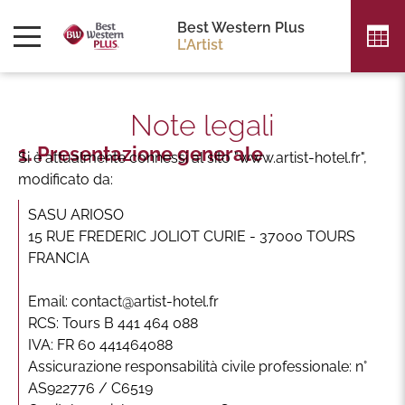
Best Western Plus
L'Artist
Note legali
Presentazione generale
Si è attualmente connessi al sito "www.artist-hotel.fr",
modificato da:
SASU ARIOSO
15 RUE FREDERIC JOLIOT CURIE - 37000 TOURS
FRANCIA
Email: contact@artist-hotel.fr
RCS: Tours B 441 464 088
IVA: FR 60 441464088
Assicurazione responsabilità civile professionale: n°
AS922776 / C6519