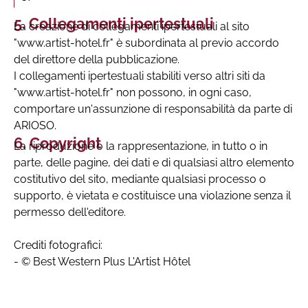
Collegamenti ipertestuali
La creazione di collegamenti ipertestuali al sito
"www.artist-hotel.fr" è subordinata al previo accordo
del direttore della pubblicazione.
I collegamenti ipertestuali stabiliti verso altri siti da
"www.artist-hotel.fr" non possono, in ogni caso,
comportare un'assunzione di responsabilità da parte di
ARIOSO.
Copyright
La riproduzione o la rappresentazione, in tutto o in
parte, delle pagine, dei dati e di qualsiasi altro elemento
costitutivo del sito, mediante qualsiasi processo o
supporto, è vietata e costituisce una violazione senza il
permesso dell'editore.
Crediti fotografici:
- © Best Western Plus L'Artist Hôtel