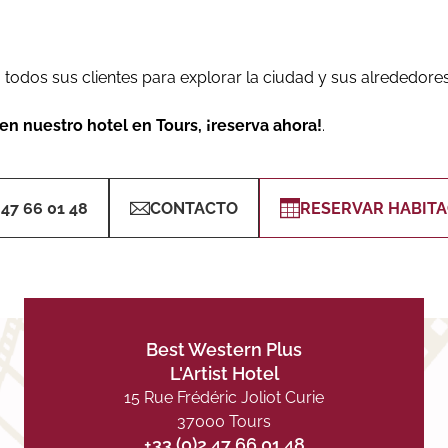
todos sus clientes para explorar la ciudad y sus alrededores
en nuestro hotel en Tours, ¡reserva ahora!
.
 47 66 01 48
CONTACTO
RESERVAR HABITA
Best Western Plus
L'Artist Hotel
15 Rue Frédéric Joliot Curie
37000 Tours
+33 (0)2 47 66 01 48