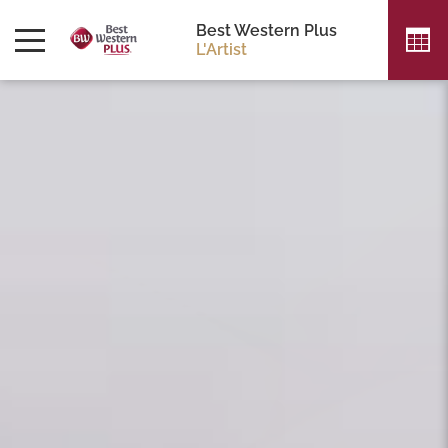
Best Western Plus
L'Artist