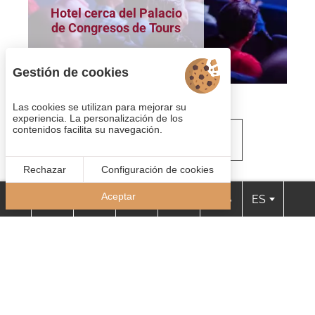
Hotel cerca del Palacio
de Congresos de Tours
A 5 minutos a pie del hotel
Gestión de cookies
Las cookies se utilizan para mejorar su
experiencia. La personalización de los
contenidos facilita su navegación.
VER TODAS LAS OFERTAS
Habitaciones
Rechazar
Configuración de cookies
Deposite sus maletas en una de nuestras 53
Aceptar
ES
habitaciones.
Camas Queen-size, aire acondicionado, sala de
fitness...
El hotel le ofrece todas las soluciones para una
estancia perfecta en Tours