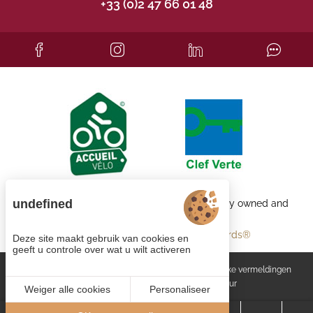
+33 (0)2 47 66 01 48
undefined
Each BWH℠ Hotels property is independently owned and
operated.
bestwestern.fr
-
Best Western Rewards®
Deze site maakt gebruik van cookies en
geeft u controle over wat u wilt activeren
Cookiebeheer
Algemene voorwaarden
Wettelijke vermeldingen
Site map
© 2023
Juliana Web créateur
Weiger alle cookies
Personaliseer