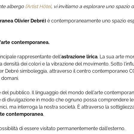
ante albergo
l’Artist Hôtel
, vi invitiamo a esplorare uno spazio de
anea Olivier Debré)
è contemporaneamente uno spazio esposit
ll'arte contemporanea.
principale rappresentante dell'
astrazione
lirica
. La sua arte mo
ensità dei colori e la vibrazione del movimento. Sotto l'influ
ivier Debré simboleggia, attraverso il centro contemporaneo CC
i domani.
 del pubblico. Il linguaggio del mondo dell'arte contemporan
se di divulgazione in modo che ognuno possa comprendere le s
ci, ma interroga la nostra società. È attraverso la sottigliezz
rte
contemporanea
.
ossibilità di essere visitato permanentemente dall'esterno.