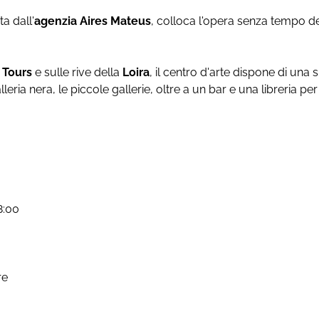
ta dall'
agenzia
Aires Mateus
, colloca l'opera senza tempo del
i
Tours
e sulle rive della
Loira
, il centro d'arte dispone di una
alleria nera, le piccole gallerie, oltre a un bar e una libreria pe
8:00
re