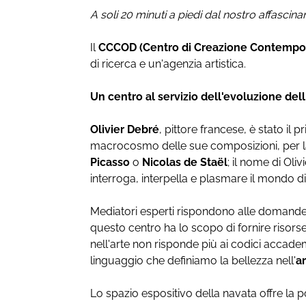
A soli 20 minuti a piedi dal nostro affascin
Il
CCCOD (Centro di Creazione Contempor
di ricerca e un'agenzia artistica.
Un centro al servizio dell'evoluzione de
Olivier Debré
, pittore francese, è stato il 
macrocosmo delle sue composizioni, per la d
Picasso
o
Nicolas de Staël
; il nome di Ol
interroga, interpella e plasmare il mondo d
Mediatori esperti rispondono alle domande
questo centro ha lo scopo di fornire risor
nell'arte non risponde più ai codici accademi
linguaggio che definiamo la bellezza nell'
a
Lo spazio espositivo della navata offre la p