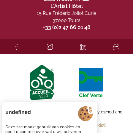
L'Artist Hôtel
15 Rue Frédéric Joliot Curie
37000 Tours
+33 (0)2 47 66 01 48
undefined
Each BWH℠ Hotels property is independently owned and
operated.
bestwestern.fr
-
Best Western Rewards®
Deze site maakt gebruik van cookies en
geeft u controle over wat u wilt activeren