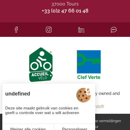
37000 Tours
+33 (0)2 47 66 01 48
undefined
Each BWH℠ Hotels property is independently owned and
operated.
bestwestern.fr
-
Best Western Rewards®
Deze site maakt gebruik van cookies en
geeft u controle over wat u wilt activeren
Cookiebeheer
Algemene voorwaarden
Wettelijke vermeldingen
Site map
© 2023
Juliana Web créateur
Weiger alle cookies
Personaliseer