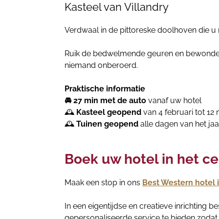
Kasteel van Villandry
Verdwaal in de pittoreske doolhoven die u n
Ruik de bedwelmende geuren en bewonder de
niemand onberoerd.
Praktische informatie
🚘 27 min met de auto
vanaf uw hotel
🕰
Kasteel geopend
van 4 februari tot 12
🕰
Tuinen geopend
alle dagen van het jaa
Boek uw hotel in het c
Maak een stop in ons
Best Western hotel 
In een eigentijdse en creatieve inrichting
gepersonaliseerde service te bieden zodat