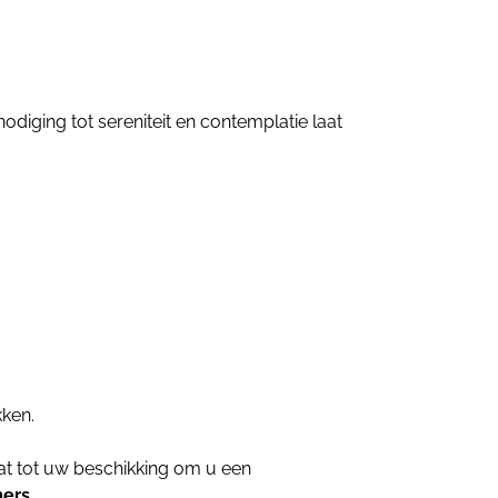
iging tot sereniteit en contemplatie laat
kken.
aat tot uw beschikking om u een
mers
.