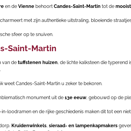
re
en de
Vienne
behoort
Candes-Saint-Martin
tot de
mooist
charmeert met zijn authentieke uitstraling, bloeiende straatjes
ische sfeer op te snuiven.
s-Saint-Martin
jn van de
tuffstenen huizen
, de lichte kalksteen die typerend 
.
jk
weet Candes-Saint-Martin u zeker te bekoren.
emblematisch monument uit de
13e eeuw
, gebouwd op de ple
-in-loodramen en de rijke geschiedenis maken dit tot een niet
 dorp.
Kruidenwinkels
,
sieraad- en lampenkapmakers
geven 