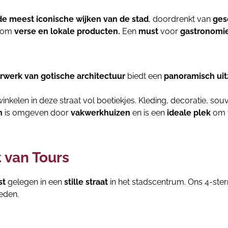
de meest iconische wijken van de stad
, doordrenkt van
ges
d om
verse en lokale producten.
Een
must
voor
gastronomie
werk van gotische architectuur
biedt een
panoramisch uitz
inkelen in deze straat vol boetiekjes. Kleding, decoratie, souve
n
is omgeven door
vakwerkhuizen
en is een
ideale plek
om t
 van Tours
st
gelegen in een
stille straat
in het stadscentrum. Ons 4-ster
eden.