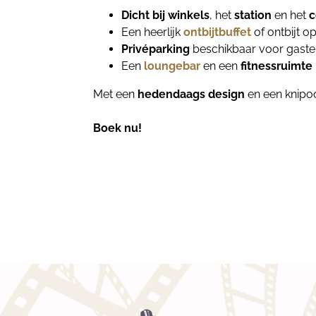
Dicht bij winkels
, het
station
en het
c
Een heerlijk
ontbijtbuffet
of ontbijt 
Privéparking
beschikbaar voor gaste
Een
loungebar
en een
fitnessruimte
Met een
hedendaags design
en een knipoo
Boek nu!