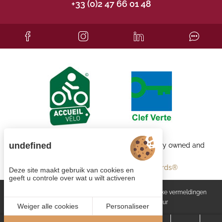
+33 (0)2 47 66 01 48
undefined
Each BWH℠ Hotels property is independently owned and
operated.
bestwestern.fr
-
Best Western Rewards®
Deze site maakt gebruik van cookies en
geeft u controle over wat u wilt activeren
Cookiebeheer
Algemene voorwaarden
Wettelijke vermeldingen
Site map
© 2023
Juliana Web créateur
Weiger alle cookies
Personaliseer