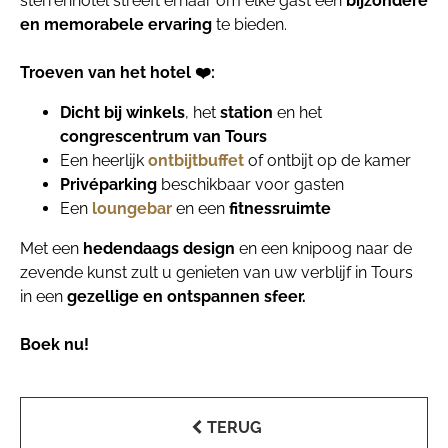
sterrenhotel streeft ernaar om elke gast een
bijzondere
en memorabele ervaring
te bieden.
Troeven van het hotel ❤️:
Dicht bij winkels
, het
station
en het
congrescentrum van Tours
Een heerlijk
ontbijtbuffet
of ontbijt op de kamer
Privéparking
beschikbaar voor gasten
Een
loungebar
en een
fitnessruimte
Met een
hedendaags design
en een knipoog naar de
zevende kunst zult u genieten van uw verblijf in Tours
in een
gezellige en ontspannen sfeer.
Boek nu!
TERUG