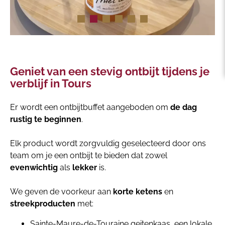
Geniet van een stevig ontbijt tijdens je
verblijf in Tours
Er wordt een ontbijtbuffet aangeboden om
de dag
rustig te beginnen
.
Elk product wordt zorgvuldig geselecteerd door ons
team om je een ontbijt te bieden dat zowel
evenwichtig
als
lekker
is.
We geven de voorkeur aan
korte ketens
en
streekproducten
met:
Sainte-Maure-de-Touraine geitenkaas, een lokale