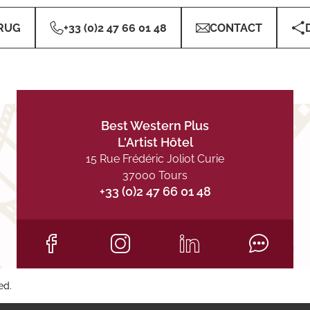
RUG
+33 (0)2 47 66 01 48
CONTACT
Best Western Plus
L'Artist Hôtel
15 Rue Frédéric Joliot Curie
37000 Tours
+33 (0)2 47 66 01 48
ed.