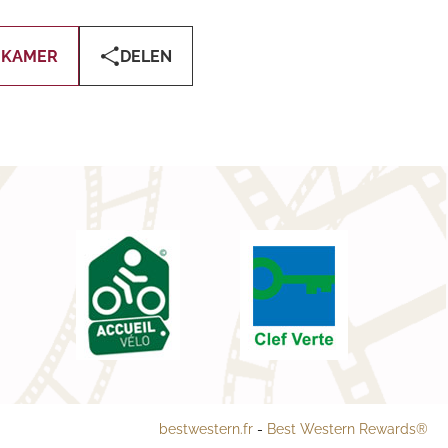
 KAMER
DELEN
bestwestern.fr
-
Best Western Rewards®