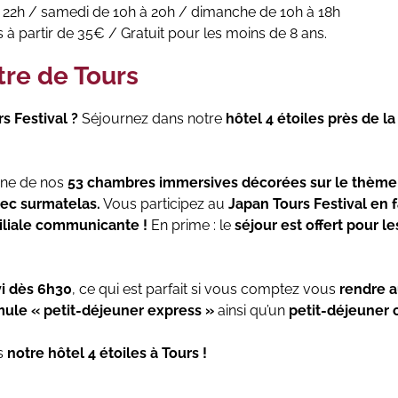
à 22h / samedi de 10h à 20h / dimanche de 10h à 18h
s à partir de 35€ / Gratuit pour les moins de 8 ans.
tre de Tours
s Festival ?
Séjournez dans notre
hôtel 4 étoiles près de l
une de nos
53 chambres immersives décorées sur le thème 
vec surmatelas.
Vous participez au
Japan Tours Festival en 
liale communicante !
En prime : le
séjour est offert pour l
vi dès 6h30
, ce qui est parfait si vous comptez vous
rendre a
ule « petit-déjeuner express »
ainsi qu’un
petit-déjeuner 
s
notre hôtel 4 étoiles à Tours !