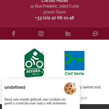
L'Artist Hôtel
15 Rue Frédéric Joliot Curie
37000 Tours
+33 (0)2 47 66 01 48
undefined
Each BWH℠ Hotels property is independently owned and
operated.
bestwestern.fr
-
Best Western Rewards®
Deze site maakt gebruik van cookies en
geeft u controle over wat u wilt activeren