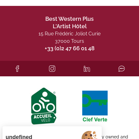
Best Western Plus
L'Artist Hôtel
15 Rue Frédéric Joliot Curie
37000 Tours
+33 (0)2 47 66 01 48
undefined
Each BWH℠ Hotels property is independently owned and