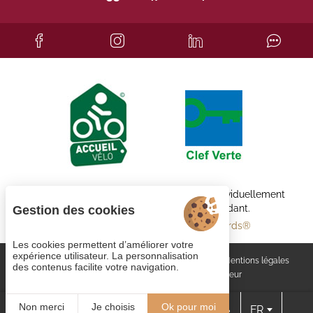
Chaque établissement BWH Hotels est individuellement
exploité par un propriétaire indépendant.
Gestion des cookies
bestwestern.fr
-
Best Western Rewards®
Les cookies permettent d’améliorer votre
expérience utilisateur. La personnalisation
Gestion des cookies
Rejoignez-nous
CGV
Mentions légales
des contenus facilite votre navigation.
Plan du site
© 2023
Juliana Web créateur
Non merci
Je choisis
Ok pour moi
FR