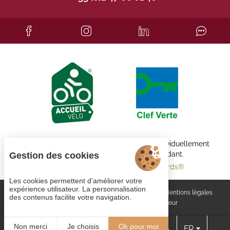
Chaque établissement BWH Hotels est individuellement
exploité par un propriétaire indépendant.
Gestion des cookies
bestwestern.fr
-
Best Western Rewards®
Les cookies permettent d’améliorer votre
expérience utilisateur. La personnalisation
Gestion des cookies
Rejoignez-nous
CGV
Mentions légales
des contenus facilite votre navigation.
Plan du site
© 2023
Juliana Web créateur
Non merci
Je choisis
Ok pour moi
FR