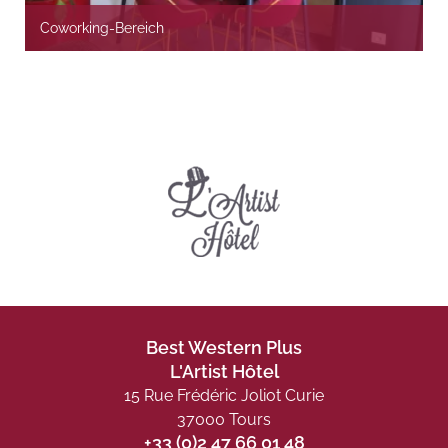
Coworking-Bereich
Best Western Plus
L'Artist Hôtel
15 Rue Frédéric Joliot Curie
37000 Tours
+33 (0)2 47 66 01 48