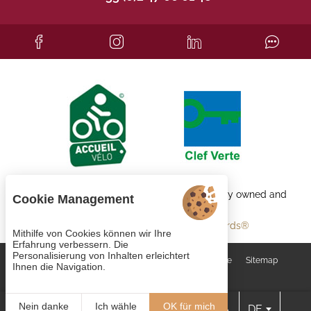
Each BWH℠ Hotels property is independently owned and
Cookie Management
operated.
bestwestern.fr
-
Best Western Rewards®
Mithilfe von Cookies können wir Ihre
Erfahrung verbessern. Die
Personalisierung von Inhalten erleichtert
Cookie-Verwaltung
AGB
Rechtliche Hinweise
Sitemap
Ihnen die Navigation.
© 2023
Juliana Web créateur
Nein danke
Ich wähle
OK für mich
DE