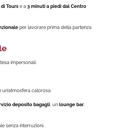
 di Tours
e a
3 minuti a piedi dal Centro
unzionale
per lavorare prima della partenza
le
ttesa impersonali.
e un’atmosfera calorosa.
rvizio deposito bagagli
, un
lounge bar
,
le senza interruzioni.