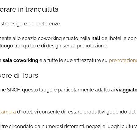
rare in tranquillità
ostre esigenze e preferenze.
ente allo spazio coworking situato nella
hall
dell’hotel, a c
 luogo tranquillo e di design senza prenotazione.
la
sala coworking
e a tutte le sue attrezzature su
prenotazion
uore di Tours
ione SNCF, questo luogo è particolarmente adatto ai
viaggiato
camera
d’hotel, vi consente di restare produttivi godendo de
ltre circondato da numerosi ristoranti, negozi e luoghi cultural