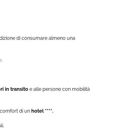
ondizione di consumare almeno una
e
.
ri in transito
e alle persone con mobilità
l comfort di un
hotel ****.
i.