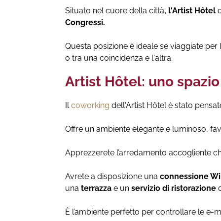
Situato nel cuore della città
, l'Artist Hôtel
o
Congressi.
Questa posizione è ideale se viaggiate per 
o tra una coincidenza e l'altra.
Artist Hôtel: uno spazio
Il
coworking
dell'Artist Hôtel è stato pensa
Offre un ambiente elegante e luminoso, fav
Apprezzerete l’arredamento accogliente ch
Avrete a disposizione una
connessione Wi-F
una
terrazza
e un
servizio di ristorazione
d
È l’ambiente perfetto per controllare le e-m