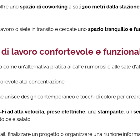
ffre uno
spazio di coworking
a soli
300 metri dalla stazione
lavoro o siete in transito e cercate uno
spazio tranquillo e f
 di lavoro confortevole e funziona
to come un'alternativa pratica ai caffè rumorosi o alle sale d'a
orevole alla concentrazione.
e unisce design contemporaneo e tocchi di colore per crear
i ad alta velocità
,
prese elettriche
, una
stampante
, un
se
olce e salato.
ail, finalizzare un progetto o organizzare una riunione informa