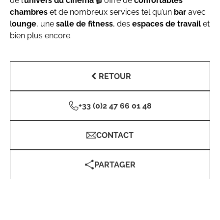
de l’
univers du cinéma
🎬 offre de
confortables
chambres
et de nombreux services tel qu’un
bar
avec
l
ounge
, une
salle de fitness
,
des
espaces de travail
et
bien plus encore.
RETOUR
+33 (0)2 47 66 01 48
CONTACT
PARTAGER