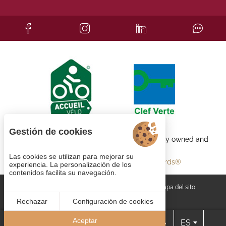
Gestión de cookies
Each BWH℠ Hotels property is independently owned and
operated.
Las cookies se utilizan para mejorar su
bestwestern.fr
-
Best Western Rewards®
experiencia. La personalización de los
contenidos facilita su navegación.
Gestión de cookies
CGV
Aviso legal
Mapa del sito
© 2023
Juliana Web créateur
Rechazar
Configuración de cookies
Aceptar
ES