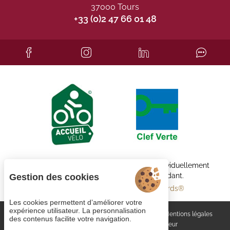
37000 Tours
+33 (0)2 47 66 01 48
Chaque établissement BWH Hotels est individuellement
exploité par un propriétaire indépendant.
Gestion des cookies
bestwestern.fr
-
Best Western Rewards®
Les cookies permettent d’améliorer votre
expérience utilisateur. La personnalisation
Gestion des cookies
Rejoignez-nous
CGV
Mentions légales
des contenus facilite votre navigation.
Plan du site
© 2023
Juliana Web créateur