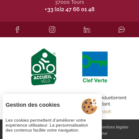
37000 Tours
+33 (0)2 47 66 01 48
Chaque établissement BWH Hotels est individuellement
exploité par un propriétaire indépendant.
Gestion des cookies
bestwestern.fr
-
Best Western Rewards®
Les cookies permettent d’améliorer votre
expérience utilisateur. La personnalisation
Gestion des cookies
Rejoignez-nous
CGV
Mentions légales
des contenus facilite votre navigation.
Plan du site
© 2023
Juliana Web créateur