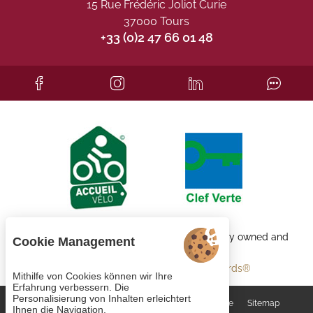
15 Rue Frédéric Joliot Curie
37000 Tours
+33 (0)2 47 66 01 48
Each BWH℠ Hotels property is independently owned and
Cookie Management
operated.
bestwestern.fr
-
Best Western Rewards®
Mithilfe von Cookies können wir Ihre
Erfahrung verbessern. Die
Personalisierung von Inhalten erleichtert
Cookie-Verwaltung
AGB
Rechtliche Hinweise
Sitemap
Ihnen die Navigation.