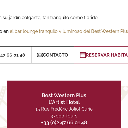
su jardín colgante, tan tranquilo como florido.
ro en
el bar lounge tranquilo y luminoso del Best Western Plus 
 47 66 01 48
CONTACTO
RESERVAR HABITA
Best Western Plus
L'Artist Hotel
15 Rue Frédéric Joliot Curie
37000 Tours
+33 (0)2 47 66 01 48