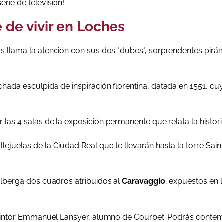
rie de televisión!
e de vivir en Loches
rs llama la atención con sus dos "dubes", sorprendentes pirám
achada esculpida de inspiración florentina, datada en 1551, c
 las 4 salas de la exposición permanente que relata la histor
llejuelas de la Ciudad Real que te llevarán hasta la torre Sai
 alberga dos cuadros atribuidos al
Caravaggio
, expuestos en
l pintor Emmanuel Lansyer, alumno de Courbet. Podrás conte