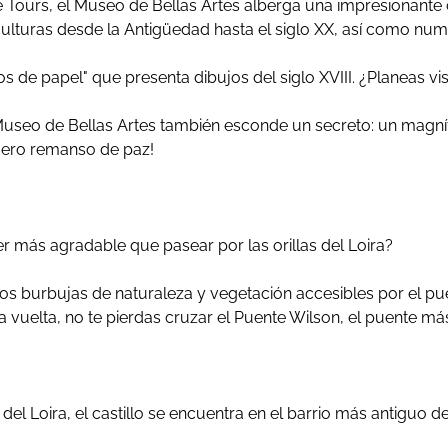
e Tours, el Museo de Bellas Artes alberga una impresionante 
esculturas desde la Antigüedad hasta el siglo XX, así como n
s de papel" que presenta dibujos del siglo XVIII. ¿Planeas vi
 Museo de Bellas Artes también esconde un secreto: un magníf
adero remanso de paz!
 más agradable que pasear por las orillas del Loira?
 dos burbujas de naturaleza y vegetación accesibles por el p
la vuelta, no te pierdas cruzar el Puente Wilson, el puente m
as del Loira, el castillo se encuentra en el barrio más antiguo d