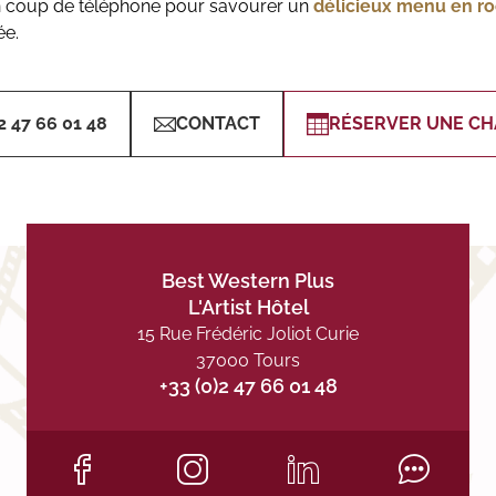
 d’un coup de téléphone pour savourer un
délicieux menu en r
ée.
2 47 66 01 48
CONTACT
RÉSERVER UNE C
Best Western Plus
L'Artist Hôtel
15 Rue Frédéric Joliot Curie
37000 Tours
+33 (0)2 47 66 01 48