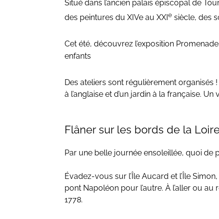
Situé dans l’ancien palais épiscopal de T
e
des peintures du XIVe au XXI
siècle, des s
Cet été, découvrez l’exposition Promenades
enfants
Des ateliers sont régulièrement organisés
à l’anglaise et d’un jardin à la française. Un 
Flâner sur les bords de la Loir
Par une belle journée ensoleillée, quoi de
Évadez-vous sur l’Île Aucard et l’Île Simon
pont Napoléon pour l’autre. À l’aller ou au
1778.