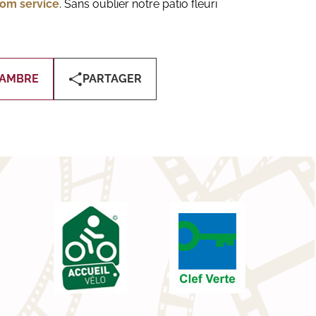
oom service
. Sans oublier notre patio fleuri
HAMBRE
PARTAGER