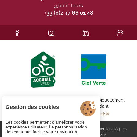
37000 Tours
+33 (0)2 47 66 01 48
Chaque établissement BWH Hotels est individuellement
exploité par un propriétaire indépendant.
Gestion des cookies
bestwestern.fr
-
Best Western Rewards®
Les cookies permettent d’améliorer votre
expérience utilisateur. La personnalisation
Gestion des cookies
Rejoignez-nous
CGV
Mentions légales
des contenus facilite votre navigation.
Plan du site
© 2023
Juliana Web créateur