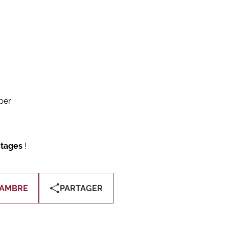
pper
tages
!
HAMBRE
PARTAGER