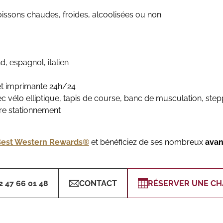
oissons chaudes, froides, alcoolisées ou non
d, espagnol, italien
et imprimante 24h/24
ec vélo elliptique, tapis de course, banc de musculation, ste
tre stationnement
 Best Western Rewards®
et bénéficiez de ses nombreux
avan
2 47 66 01 48
CONTACT
RÉSERVER UNE C