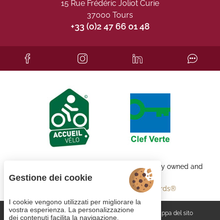
15 Rue Frédéric Joliot Curie
37000 Tours
+33 (0)2 47 66 01 48
Each BWH℠ Hotels property is independently owned and
operated.
Gestione dei cookie
bestwestern.fr
-
Best Western Rewards®
I cookie vengono utilizzati per migliorare la
vostra esperienza. La personalizzazione
Gestione dei cookie
CGV
Note legali
Mappa del sito
dei contenuti facilita la navigazione.