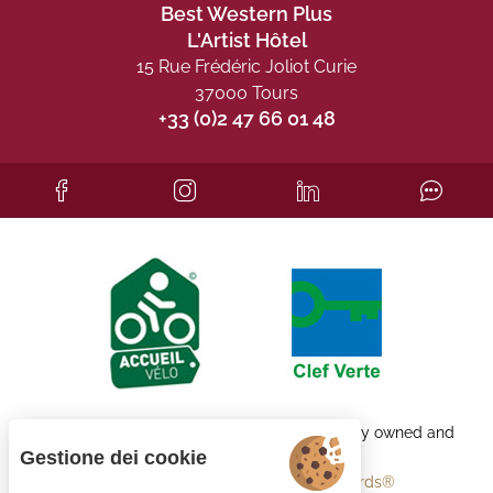
Best Western Plus
L'Artist Hôtel
15 Rue Frédéric Joliot Curie
37000 Tours
+33 (0)2 47 66 01 48
Each BWH℠ Hotels property is independently owned and
operated.
Gestione dei cookie
bestwestern.fr
-
Best Western Rewards®