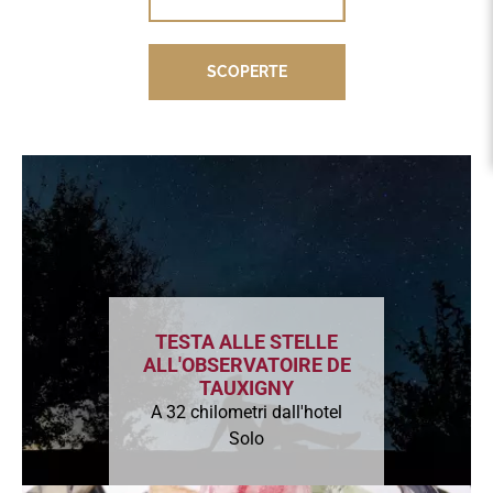
SCOPERTE
SCOPERTE
TESTA ALLE STELLE
ALL'OBSERVATOIRE DE
TAUXIGNY
A 32 chilometri dall'hotel
Solo