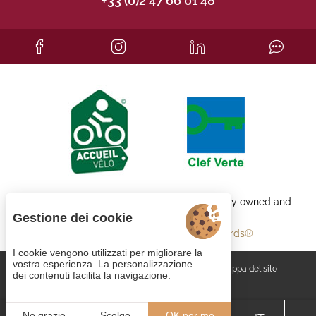
+33 (0)2 47 66 01 48
Each BWH℠ Hotels property is independently owned and
operated.
Gestione dei cookie
bestwestern.fr
-
Best Western Rewards®
I cookie vengono utilizzati per migliorare la
vostra esperienza. La personalizzazione
Gestione dei cookie
CGV
Note legali
Mappa del sito
dei contenuti facilita la navigazione.
© 2023
Juliana Web créateur
No grazie
Scelgo
OK per me