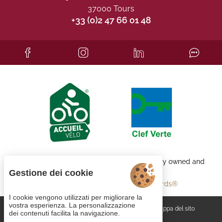
37000 Tours
+33 (0)2 47 66 01 48
Each BWH℠ Hotels property is independently owned and
operated.
Gestione dei cookie
bestwestern.fr
-
Best Western Rewards®
I cookie vengono utilizzati per migliorare la
vostra esperienza. La personalizzazione
Gestione dei cookie
CGV
Note legali
Mappa del sito
dei contenuti facilita la navigazione.
© 2023
Juliana Web créateur