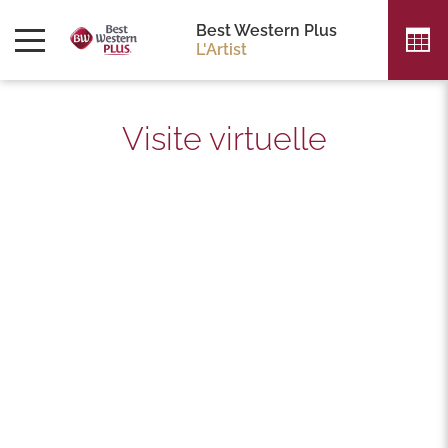
4,1
Best Western Plus
L'Artist
559 avis
Visite virtuelle
3/5
Vani
il y a moins d'une semaine
5/5
Sonia FLORIANT
il y a une semaine
4/5
Jean-Francois Courtois
il y a 2 semaines
Lire tous les avis