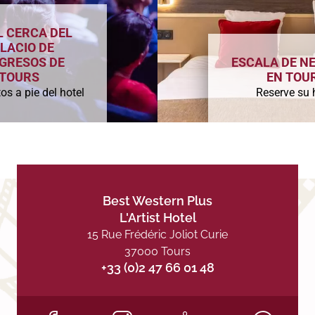
L CERCA DEL
LACIO DE
GRESOS DE
ESCALA DE N
TOURS
EN TOU
os a pie del hotel
Reserve su 
Best Western Plus
L'Artist Hotel
15 Rue Frédéric Joliot Curie
37000 Tours
+33 (0)2 47 66 01 48