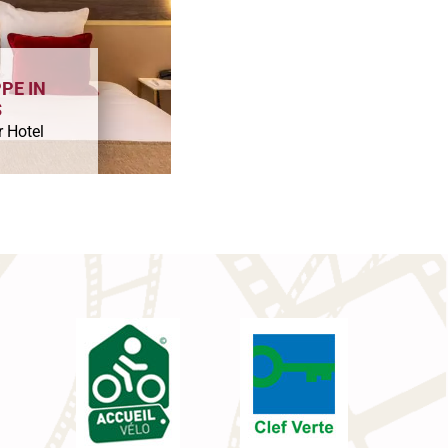
PE IN
S
r Hotel