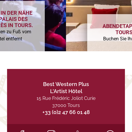
 IN DER NÄHE
PALAIS DES
ÈS IN TOURS.
ABENDETAP
ten zu Fuß vom
TOUR
el entfernt
Buchen Sie Ih
Best Western Plus
L'Artist Hôtel
15 Rue Frédéric Joliot Curie
37000 Tours
+33 (0)2 47 66 01 48