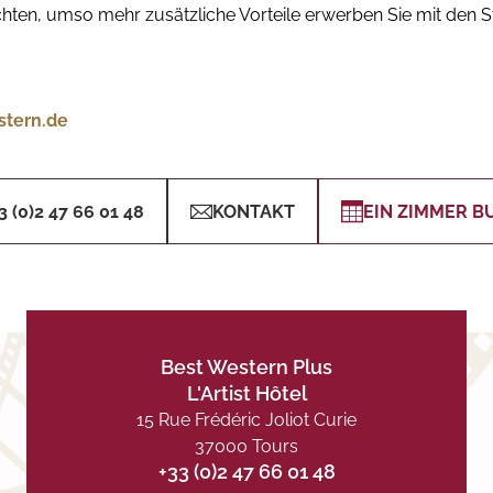
achten, umso mehr zusätzliche Vorteile erwerben Sie mit den 
tern.de
3 (0)2 47 66 01 48
KONTAKT
EIN ZIMMER B
Best Western Plus
L'Artist Hôtel
15 Rue Frédéric Joliot Curie
37000 Tours
+33 (0)2 47 66 01 48