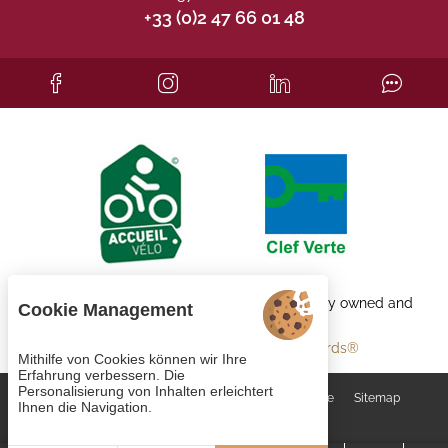
+33 (0)2 47 66 01 48
Each BWH℠ Hotels property is independently owned and
Cookie Management
operated.
bestwestern.fr
-
Best Western Rewards®
Mithilfe von Cookies können wir Ihre
Erfahrung verbessern. Die
Personalisierung von Inhalten erleichtert
Cookie-Verwaltung
AGB
Rechtliche Hinweise
Sitemap
Ihnen die Navigation.
© 2023
Juliana Web créateur