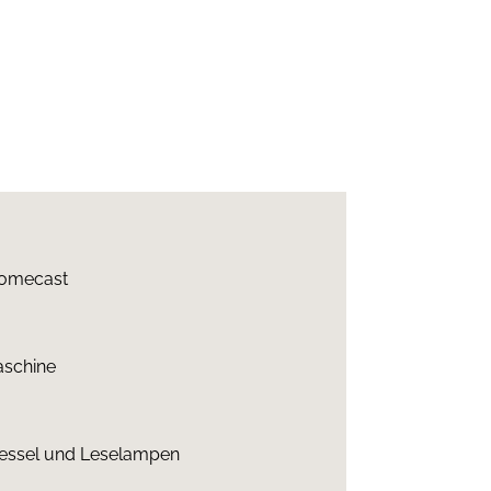
romecast
schine
Sessel und Leselampen